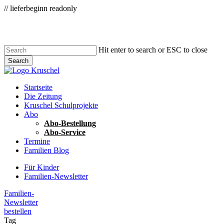
Zum
// lieferbeginn readonly
Skip
Hauptinhalt
to
main
content
Hit enter to search or ESC to close
Search
Close
Search
Menu
Startseite
Die Zeitung
Kruschel Schulprojekte
Abo
Abo-Bestellung
Abo-Service
Termine
Familien Blog
Für Kinder
Familien-Newsletter
Familien-
Newsletter
bestellen
Tag