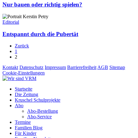
richtig
Nur bauen oder richtig spielen?
spielen?
Entspannt
durch
Editorial
die
Pubertät
Entspannt durch die Pubertät
Zurück
1
2
Kontakt
Datenschutz
Impressum
Barrierefreiheit
AGB
Sitemap
Cookie-Einstellungen
Close
Startseite
Menu
Die Zeitung
Kruschel Schulprojekte
Abo
Abo-Bestellung
Abo-Service
Termine
Familien Blog
Für Kinder