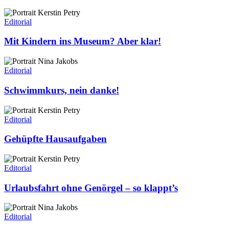
Mit
Kindern
Editorial
ins
Museum?
Mit Kindern ins Museum? Aber klar!
Aber
klar!
Schwimmkurs,
nein
Editorial
danke!
Schwimmkurs, nein danke!
Gehüpfte
Hausaufgaben
Editorial
Gehüpfte Hausaufgaben
Urlaubsfahrt
ohne
Editorial
Genörgel
–
Urlaubsfahrt ohne Genörgel – so klappt’s
so
klappt’s
Nur
bauen
Editorial
oder