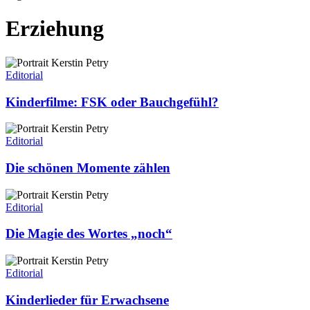
Erziehung
Kinderfilme:
FSK
Editorial
oder
Bauchgefühl?
Kinderfilme: FSK oder Bauchgefühl?
Die
schönen
Editorial
Momente
zählen
Die schönen Momente zählen
Die
Magie
Editorial
des
Wortes
Die Magie des Wortes „noch“
„noch“
Kinderlieder
für
Editorial
Erwachsene
Kinderlieder für Erwachsene