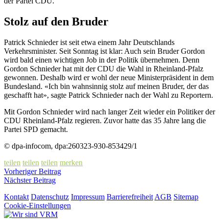
der Partei CDU.
Stolz auf den Bruder
Patrick Schnieder ist seit etwa einem Jahr Deutschlands
Verkehrsminister. Seit Sonntag ist klar: Auch sein Bruder Gordon
wird bald einen wichtigen Job in der Politik übernehmen. Denn
Gordon Schnieder hat mit der CDU die Wahl in Rheinland-Pfalz
gewonnen. Deshalb wird er wohl der neue Ministerpräsident in dem
Bundesland. «Ich bin wahnsinnig stolz auf meinen Bruder, der das
geschafft hat», sagte Patrick Schnieder nach der Wahl zu Reportern.
Mit Gordon Schnieder wird nach langer Zeit wieder ein Politiker der
CDU Rheinland-Pfalz regieren. Zuvor hatte das 35 Jahre lang die
Partei SPD gemacht.
© dpa-infocom, dpa:260323-930-853429/1
teilen
teilen
teilen
merken
Vorheriger Beitrag
Nächster Beitrag
Kontakt
Datenschutz
Impressum
Barrierefreiheit
AGB
Sitemap
Cookie-Einstellungen