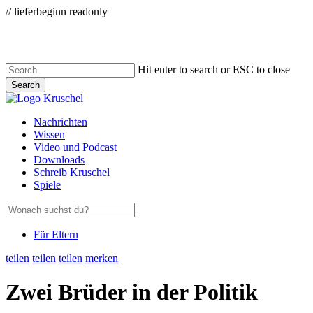
Zum
// lieferbeginn readonly
Skip
Hauptinhalt
to
main
content
Hit enter to search or ESC to close
Search
Close
Search
Menu
Nachrichten
Wissen
Video und Podcast
Downloads
Schreib Kruschel
Spiele
Für Eltern
teilen
teilen
teilen
merken
Zwei Brüder in der Politik