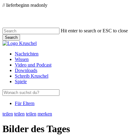
Zum
// lieferbeginn readonly
Skip
Hauptinhalt
to
main
content
Hit enter to search or ESC to close
Search
Close
Search
Menu
Nachrichten
Wissen
Video und Podcast
Downloads
Schreib Kruschel
Spiele
Für Eltern
teilen
teilen
teilen
merken
Bilder des Tages