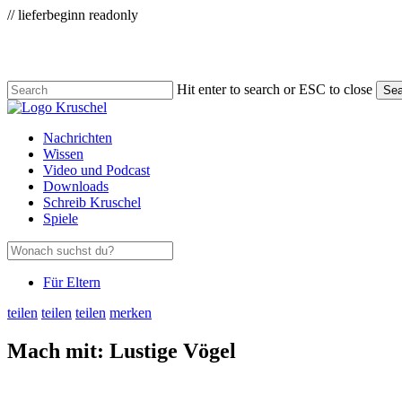
Zum
// lieferbeginn readonly
Skip
Hauptinhalt
to
main
content
Hit enter to search or ESC to close
Sea
Close
Search
Menu
Nachrichten
Wissen
Video und Podcast
Downloads
Schreib Kruschel
Spiele
Für Eltern
teilen
teilen
teilen
merken
Mach mit: Lustige Vögel