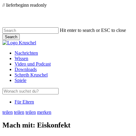
Zum
// lieferbeginn readonly
Skip
Hauptinhalt
to
main
content
Hit enter to search or ESC to close
Search
Close
Search
Menu
Nachrichten
Wissen
Video und Podcast
Downloads
Schreib Kruschel
Spiele
Für Eltern
teilen
teilen
teilen
merken
Mach mit: Eiskonfekt