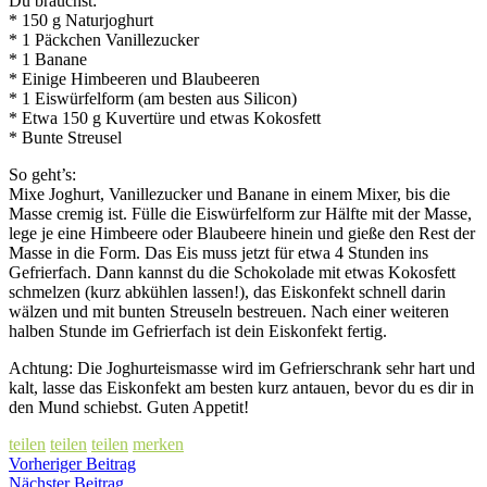
Du brauchst:
* 150 g Naturjoghurt
* 1 Päckchen Vanillezucker
* 1 Banane
* Einige Himbeeren und Blaubeeren
* 1 Eiswürfelform (am besten aus Silicon)
* Etwa 150 g Kuvertüre und etwas Kokosfett
* Bunte Streusel
So geht’s:
Mixe Joghurt, Vanillezucker und Banane in einem Mixer, bis die
Masse cremig ist. Fülle die Eiswürfelform zur Hälfte mit der Masse,
lege je eine Himbeere oder Blaubeere hinein und gieße den Rest der
Masse in die Form. Das Eis muss jetzt für etwa 4 Stunden ins
Gefrierfach. Dann kannst du die Schokolade mit etwas Kokosfett
schmelzen (kurz abkühlen lassen!), das Eiskonfekt schnell darin
wälzen und mit bunten Streuseln bestreuen. Nach einer weiteren
halben Stunde im Gefrierfach ist dein Eiskonfekt fertig.
Achtung: Die Joghurteismasse wird im Gefrierschrank sehr hart und
kalt, lasse das Eiskonfekt am besten kurz antauen, bevor du es dir in
den Mund schiebst. Guten Appetit!
teilen
teilen
teilen
merken
Vorheriger Beitrag
Nächster Beitrag